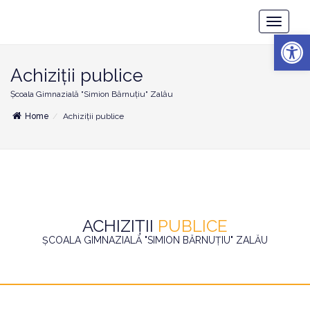
Școala
Toggle
Gimnazială
Deschide b
Navigatio
"Simion
Bărnuțiu"
Zalău
Achiziții publice
Școala Gimnazială "Simion Bărnuțiu" Zalău
Home
Achiziții publice
ACHIZIȚII
PUBLICE
ȘCOALA GIMNAZIALĂ "SIMION BĂRNUȚIU" ZALĂU