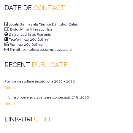
DATE DE
CONTACT
Școala Gimnazială "Simion Bărnuțiu" Zalău
B-dul Mihai Viteazul, Nr.3
Zalău, Jud.Salaj, Romania
Telefon : +40 260 616 959
Fax : +40 260 616 959
E-mail : barnutiu@scsbarnutiuzalau.ro
RECENT
PUBLICATE
Plan de dezvoltare institutiona 2022 - 2026
Detalii
Informatii_cerere_vizualizare_contestatii_EN8_2026
Detalii
LINK-URI
UTILE