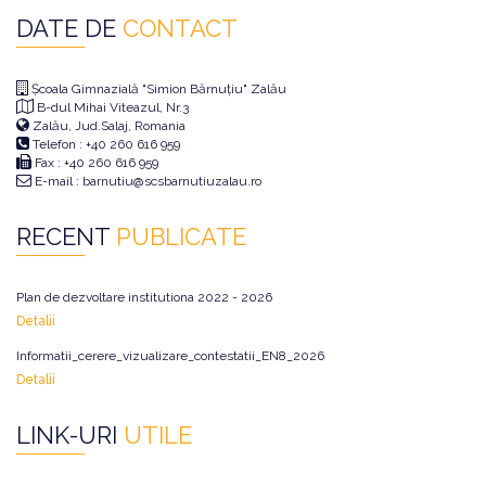
DATE DE
CONTACT
Școala Gimnazială "Simion Bărnuțiu" Zalău
B-dul Mihai Viteazul, Nr.3
Zalău, Jud.Salaj, Romania
Telefon : +40 260 616 959
Fax : +40 260 616 959
E-mail : barnutiu@scsbarnutiuzalau.ro
RECENT
PUBLICATE
Plan de dezvoltare institutiona 2022 - 2026
Detalii
Informatii_cerere_vizualizare_contestatii_EN8_2026
Detalii
LINK-URI
UTILE