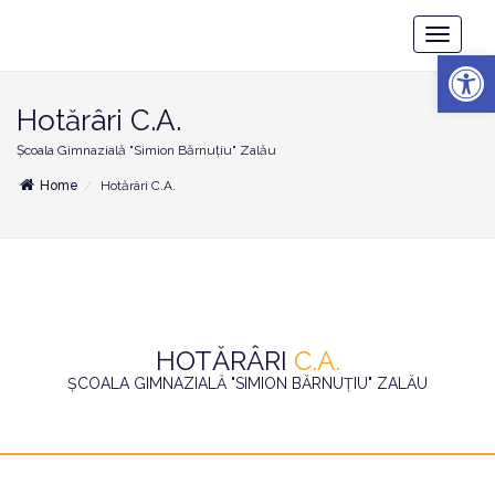
Școala
Toggle
Gimnazială
Deschide b
Navigatio
"Simion
Bărnuțiu"
Zalău
Hotărâri C.A.
Școala Gimnazială "Simion Bărnuțiu" Zalău
Home
Hotărâri C.A.
HOTĂRÂRI
C.A.
ȘCOALA GIMNAZIALĂ "SIMION BĂRNUȚIU" ZALĂU