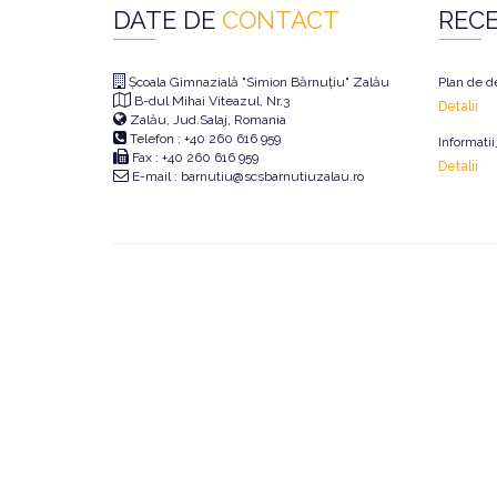
DATE DE
CONTACT
REC
Școala Gimnazială "Simion Bărnuțiu" Zalău
Plan de d
B-dul Mihai Viteazul, Nr.3
Detalii
Zalău, Jud.Salaj, Romania
Telefon : +40 260 616 959
Informati
Fax : +40 260 616 959
Detalii
E-mail : barnutiu@scsbarnutiuzalau.ro