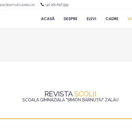
@scsbarnutiuzalau.ro
+40 260 616 959
ACASĂ
DESPRE
ELEVI
CADRE
VI
REVISTA
ȘCOLII
ȘCOALA GIMNAZIALĂ "SIMION BĂRNUȚIU" ZALĂU