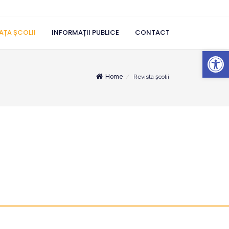
AȚA ȘCOLII
INFORMAȚII PUBLICE
CONTACT
Deschide b
Home
Revista școlii