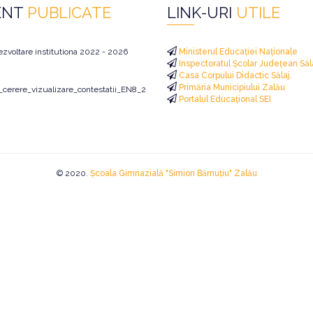
ENT
PUBLICATE
LINK-URI
UTILE
ezvoltare institutiona 2022 - 2026
Ministerul Educației Naționale
Inspectoratul Școlar Județean Săl
Casa Corpului Didactic Sălaj.
Primăria Municipiului Zalău
i_cerere_vizualizare_contestatii_EN8_2026
Portalul Educațional SEI
© 2020.
Școala Gimnazială "Simion Bărnuțiu" Zalău