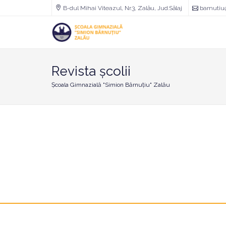
B-dul Mihai Viteazul, Nr.3, Zalău, Jud.Sălaj
barnutiu
Școala
Gimnazială
"Simion
Bărnuțiu"
Zalău
Revista școlii
Școala Gimnazială "Simion Bărnuțiu" Zalău