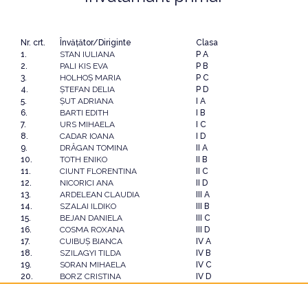
Nr. crt.
Învăţător/Diriginte
Clasa
1.
STAN IULIANA
P A
2.
PALI KIS EVA
P B
3.
HOLHOŞ MARIA
P C
4.
ŞTEFAN DELIA
P D
5.
ŞUT ADRIANA
I A
6.
BARTI EDITH
I B
7.
URS MIHAELA
I C
8.
CADAR IOANA
I D
9.
DRĂGAN TOMINA
II A
10.
TOTH ENIKO
II B
11.
CIUNT FLORENTINA
II C
12.
NICORICI ANA
II D
13.
ARDELEAN CLAUDIA
III A
14.
SZALAI ILDIKO
III B
15.
BEJAN DANIELA
III C
16.
COSMA ROXANA
III D
17.
CUIBUŞ BIANCA
IV A
18.
SZILAGYI TILDA
IV B
19.
SORAN MIHAELA
IV C
20.
BORZ CRISTINA
IV D