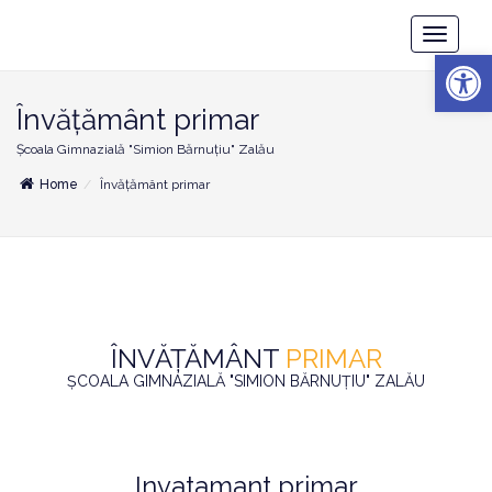
Școala
Toggle
Gimnazială
Deschide b
Navigatio
"Simion
Bărnuțiu"
Zalău
Învățământ primar
Școala Gimnazială "Simion Bărnuțiu" Zalău
Home
Învățământ primar
ÎNVĂȚĂMÂNT
PRIMAR
ȘCOALA GIMNAZIALĂ "SIMION BĂRNUȚIU" ZALĂU
Invatamant primar