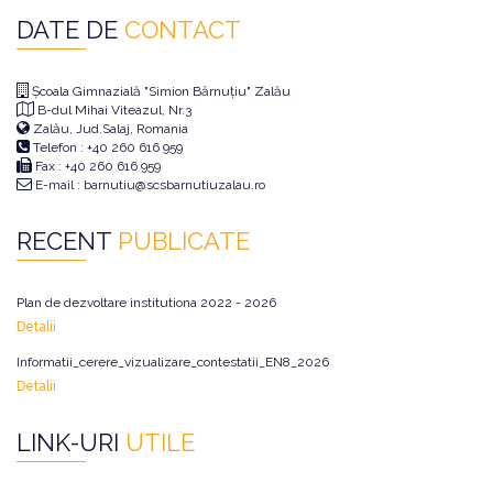
DATE DE
CONTACT
Școala Gimnazială "Simion Bărnuțiu" Zalău
B-dul Mihai Viteazul, Nr.3
Zalău, Jud.Salaj, Romania
Telefon : +40 260 616 959
Fax : +40 260 616 959
E-mail : barnutiu@scsbarnutiuzalau.ro
RECENT
PUBLICATE
Plan de dezvoltare institutiona 2022 - 2026
Detalii
Informatii_cerere_vizualizare_contestatii_EN8_2026
Detalii
LINK-URI
UTILE