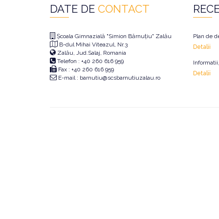
DATE DE
CONTACT
REC
Școala Gimnazială "Simion Bărnuțiu" Zalău
Plan de d
B-dul Mihai Viteazul, Nr.3
Detalii
Zalău, Jud.Salaj, Romania
Telefon : +40 260 616 959
Informati
Fax : +40 260 616 959
Detalii
E-mail : barnutiu@scsbarnutiuzalau.ro