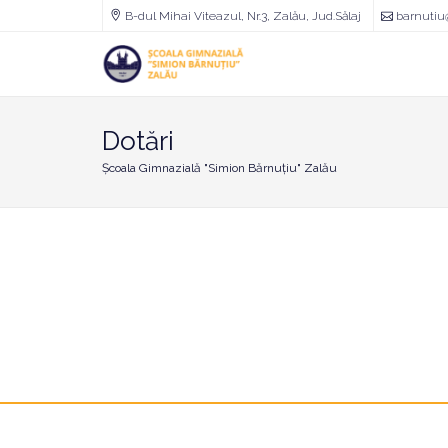
B-dul Mihai Viteazul, Nr.3, Zalău, Jud.Sălaj
barnutiu
Școala
Gimnazială
"Simion
Bărnuțiu"
Zalău
Dotări
Școala Gimnazială "Simion Bărnuțiu" Zalău