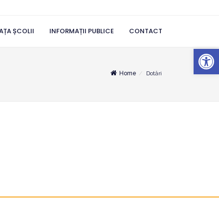
AȚA ȘCOLII
INFORMAȚII PUBLICE
CONTACT
Deschide b
Home
Dotări