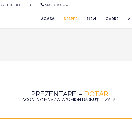
@scsbarnutiuzalau.ro
+40 260 616 959
ACASĂ
DESPRE
ELEVI
CADRE
VI
PREZENTARE –
DOTĂRI
ȘCOALA GIMNAZIALĂ "SIMION BĂRNUȚIU" ZALĂU