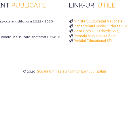
ENT
PUBLICATE
LINK-URI
UTILE
ezvoltare institutiona 2022 - 2026
Ministerul Educației Naționale
Inspectoratul Școlar Județean Săl
Casa Corpului Didactic Sălaj.
Primăria Municipiului Zalău
i_cerere_vizualizare_contestatii_EN8_2026
Portalul Educațional SEI
© 2020.
Școala Gimnazială "Simion Bărnuțiu" Zalău