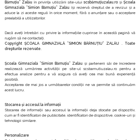
Bărnuțiu” Zalău
în privința utilizării site-ului
scsbărnuțiuzalau.ro
și
Școala
Gimnazială ”Simion Bărnuțiu” Zalău
își rezervă dreptul de a revizui și a
aduce la zi aceste reguli în orice moment, fără o anunțare sau o acceptare
prealabilă a utilizatorilor.
Dacă aveți întrebări cu privire la informațiile cuprinse în această pagină vă
rugăm să ne contactați.
Copyright ȘCOALA GIMNAZIALĂ ”SIMION BĂRNUȚIU” ZALĂU . Toate
drepturile rezervate.
Școala Gimnazială ”Simion Bărnuțiu” Zalău
și partenerii săi de încredere
realizează urmărirea activității pe site-ul scsbarnutiuzalau.ro pentru a
efectua analize pentru a vă asigura că aveți cea mai bună experiență
posibilă.
Acceptarea de mai jos a următoarelor condiții ne va permite să continuăm
acest lucru.
Stocarea și accesul la informații
Stocarea de informații sau accesul la informații deja stocate pe dispozitiv,
cum ar fi identificatori de publicitate, identificatori de dispozitive, cookie-uri și
tehnologii similare.
Personalizare