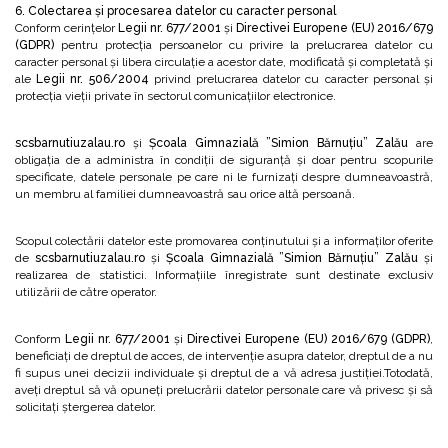
6. Colectarea și procesarea datelor cu caracter personal
Conform cerințelor
Legii nr. 677/2001
și
Directivei Europene (EU) 2016/679
(GDPR)
pentru protecția persoanelor cu privire la prelucrarea datelor cu
caracter personal și libera circulație a acestor date, modificată și completată și
ale
Legii nr. 506/2004
privind prelucrarea datelor cu caracter personal și
protecția vieții private în sectorul comunicațiilor electronice.
scsbarnutiuzalau.ro
și
Școala Gimnazială ”Simion Bărnuțiu” Zalău
are
obligația de a administra în condiții de siguranță și doar pentru scopurile
specificate, datele personale pe care ni le furnizați despre dumneavoastră,
un membru al familiei dumneavoastră sau orice altă persoană.
Scopul colectării datelor este promovarea conținutului și a informaților oferite
de
scsbarnutiuzalau.ro
și
Școala Gimnazială ”Simion Bărnuțiu” Zalău
și
realizarea de statistici. Informațiile înregistrate sunt destinate exclusiv
utilizării de către operator.
Conform
Legii nr. 677/2001
și
Directivei Europene (EU) 2016/679 (GDPR)
,
beneficiați de dreptul de acces, de intervenție asupra datelor, dreptul de a nu
fi supus unei decizii individuale și dreptul de a vă adresa justiției.Totodată,
aveți dreptul să vă opuneți prelucrării datelor personale care vă privesc și să
solicitați ștergerea datelor.