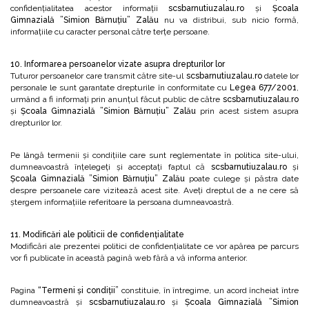
confidențialitatea acestor informații
scsbarnutiuzalau.ro
și
Școala
Gimnazială ”Simion Bărnuțiu” Zalău
nu va distribui, sub nicio formă,
informațiile cu caracter personal către terțe persoane.
10. Informarea persoanelor vizate asupra drepturilor lor
Tuturor persoanelor care transmit către site-ul
scsbarnutiuzalau.ro
datele lor
personale le sunt garantate drepturile în conformitate cu
Legea 677/2001
,
urmând a fi informați prin anunțul făcut public de către
scsbarnutiuzalau.ro
și
Școala Gimnazială ”Simion Bărnuțiu” Zalău
prin acest sistem asupra
drepturilor lor.
Pe lângă termenii și condiţiile care sunt reglementate în politica site-ului,
dumneavoastră înțelegeți și acceptați faptul că
scsbarnutiuzalau.ro
și
Școala Gimnazială ”Simion Bărnuțiu” Zalău
poate culege și păstra date
despre persoanele care vizitează acest site. Aveți dreptul de a ne cere să
ștergem informațiile referitoare la persoana dumneavoastră.
11. Modificări ale politicii de confidențialitate
Modificări ale prezentei politici de confidențialitate ce vor apărea pe parcurs
vor fi publicate în această pagină web fără a vă informa anterior.
Pagina
“Termeni și condiții”
constituie, în întregime, un acord încheiat între
dumneavoastră și
scsbarnutiuzalau.ro
și
Școala Gimnazială ”Simion