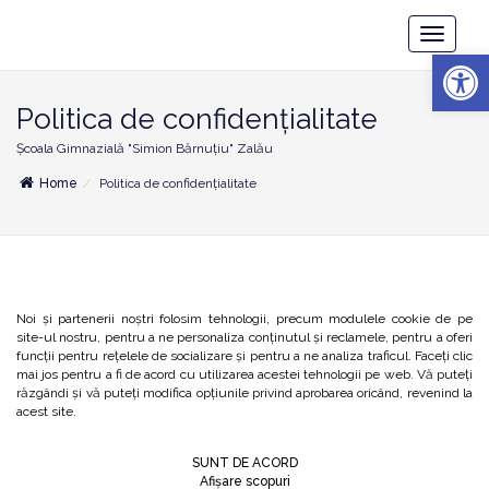
Școala
Toggle
Gimnazială
Deschide b
Navigatio
"Simion
Bărnuțiu"
Zalău
Politica de confidențialitate
Școala Gimnazială "Simion Bărnuțiu" Zalău
Home
Politica de confidențialitate
Noi și partenerii noștri folosim tehnologii, precum modulele cookie de pe
site-ul nostru, pentru a ne personaliza conținutul și reclamele, pentru a oferi
funcții pentru rețelele de socializare și pentru a ne analiza traficul. Faceți clic
mai jos pentru a fi de acord cu utilizarea acestei tehnologii pe web. Vă puteți
răzgândi și vă puteți modifica opțiunile privind aprobarea oricând, revenind la
acest site.
SUNT DE ACORD
Afișare scopuri