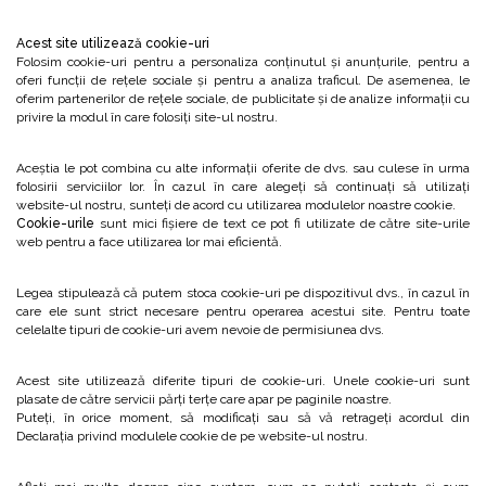
Acest site utilizează cookie-uri
Folosim cookie-uri pentru a personaliza conținutul și anunțurile, pentru a
oferi funcții de rețele sociale și pentru a analiza traficul. De asemenea, le
oferim partenerilor de rețele sociale, de publicitate și de analize informații cu
privire la modul în care folosiți site-ul nostru.
Aceștia le pot combina cu alte informații oferite de dvs. sau culese în urma
folosirii serviciilor lor. În cazul în care alegeți să continuați să utilizați
website-ul nostru, sunteți de acord cu utilizarea modulelor noastre cookie.
Cookie-urile
sunt mici fişiere de text ce pot fi utilizate de către site-urile
web pentru a face utilizarea lor mai eficientă.
Legea stipulează că putem stoca cookie-uri pe dispozitivul dvs., în cazul în
care ele sunt strict necesare pentru operarea acestui site. Pentru toate
celelalte tipuri de cookie-uri avem nevoie de permisiunea dvs.
Acest site utilizează diferite tipuri de cookie-uri. Unele cookie-uri sunt
plasate de către servicii părţi terţe care apar pe paginile noastre.
Puteți, în orice moment, să modificați sau să vă retrageți acordul din
Declarația privind modulele cookie de pe website-ul nostru.