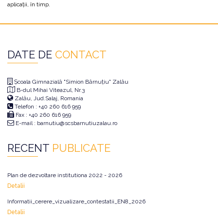
aplicații, în timp.
DATE DE
CONTACT
Școala Gimnazială "Simion Bărnuțiu" Zalău
B-dul Mihai Viteazul, Nr.3
Zalău, Jud.Salaj, Romania
Telefon : +40 260 616 959
Fax : +40 260 616 959
E-mail : barnutiu@scsbarnutiuzalau.ro
RECENT
PUBLICATE
Plan de dezvoltare institutiona 2022 - 2026
Detalii
Informatii_cerere_vizualizare_contestatii_EN8_2026
Detalii