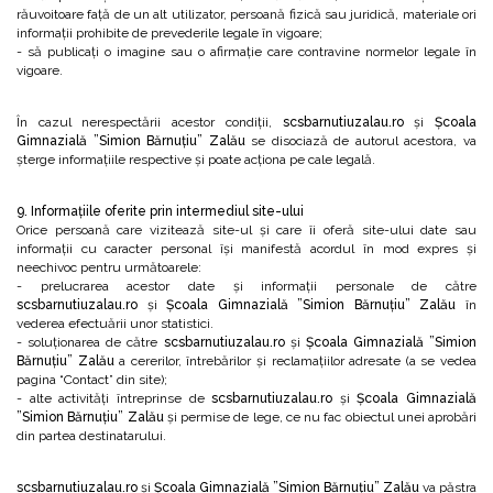
răuvoitoare față de un alt utilizator, persoană fizică sau juridică, materiale ori
informații prohibite de prevederile legale în vigoare;
- să publicați o imagine sau o afirmație care contravine normelor legale în
vigoare.
În cazul nerespectării acestor condiții,
scsbarnutiuzalau.ro
și
Școala
Gimnazială ”Simion Bărnuțiu” Zalău
se disociază de autorul acestora, va
șterge informațiile respective și poate acționa pe cale legală.
9. Informațiile oferite prin intermediul site-ului
Orice persoană care vizitează site-ul și care îi oferă site-ului date sau
informații cu caracter personal își manifestă acordul în mod expres și
neechivoc pentru următoarele:
- prelucrarea acestor date și informații personale de către
scsbarnutiuzalau.ro
și
Școala Gimnazială ”Simion Bărnuțiu” Zalău
în
vederea efectuării unor statistici.
- soluționarea de către
scsbarnutiuzalau.ro
și
Școala Gimnazială ”Simion
Bărnuțiu” Zalău
a cererilor, întrebărilor și reclamațiilor adresate (a se vedea
pagina “Contact” din site);
- alte activități întreprinse de
scsbarnutiuzalau.ro
și
Școala Gimnazială
”Simion Bărnuțiu” Zalău
și permise de lege, ce nu fac obiectul unei aprobări
din partea destinatarului.
scsbarnutiuzalau.ro
și
Școala Gimnazială ”Simion Bărnuțiu” Zalău
va păstra