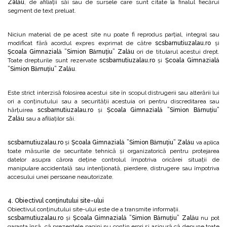
Zalău
, de afiliații săi sau de sursele care sunt citate la finalul fiecărui
segment de text preluat.
Niciun material de pe acest site nu poate fi reprodus parțial, integral sau
modificat fără acordul expres exprimat de către
scsbarnutiuzalau.ro
și
Școala Gimnazială ”Simion Bărnuțiu” Zalău
ori de titularul acestui drept.
Toate drepturile sunt rezervate
scsbarnutiuzalau.ro
și
Școala Gimnazială
”Simion Bărnuțiu” Zalău
.
Este strict interzisă folosirea acestui site în scopul distrugerii sau alterării lui
ori a conținutului sau a securității acestuia ori pentru discreditarea sau
hărțuirea
scsbarnutiuzalau.ro
și
Școala Gimnazială ”Simion Bărnuțiu”
Zalău
sau a afiliaţilor săi.
scsbarnutiuzalau.ro
și
Școala Gimnazială ”Simion Bărnuțiu” Zalău
va aplica
toate măsurile de securitate tehnică și organizatorică pentru protejarea
datelor asupra cărora deține controlul împotriva oricărei situații de
manipulare accidentală sau intenționată, pierdere, distrugere sau împotriva
accesului unei persoane neautorizate.
4. Obiectivul conținutului site-ului
Obiectivul conținutului site-ului este de a transmite informații.
scsbarnutiuzalau.ro
și
Școala Gimnazială ”Simion Bărnuțiu” Zalău
nu pot
garanta însă, că prezentele pagini nu conțin erori și asigură că depune toate