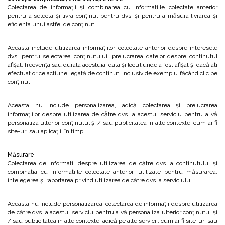
Colectarea de informații și combinarea cu informațiile colectate anterior
pentru a selecta și livra conținut pentru dvs. și pentru a măsura livrarea și
eficiența unui astfel de conținut.
Aceasta include utilizarea informațiilor colectate anterior despre interesele
dvs. pentru selectarea conținutului, prelucrarea datelor despre conținutul
afișat, frecvența sau durata acestuia, data și locul unde a fost afișat și dacă ați
efectuat orice acțiune legată de conținut, inclusiv de exemplu făcând clic pe
conținut.
Aceasta nu include personalizarea, adică colectarea și prelucrarea
informațiilor despre utilizarea de către dvs. a acestui serviciu pentru a vă
personaliza ulterior conținutul și / sau publicitatea în alte contexte, cum ar fi
site-uri sau aplicații, în timp.
Măsurare
Colectarea de informații despre utilizarea de către dvs. a conținutului și
combinația cu informațiile colectate anterior, utilizate pentru măsurarea,
înțelegerea și raportarea privind utilizarea de către dvs. a serviciului.
Aceasta nu include personalizarea, colectarea de informații despre utilizarea
de către dvs. a acestui serviciu pentru a vă personaliza ulterior conținutul și
/ sau publicitatea în alte contexte, adică pe alte servicii, cum ar fi site-uri sau