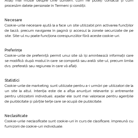
Aflați mai multe despre cine suntem, cum ne puteți contacta și cum
procesăm datele personale în Termeni și condiții.
Necesare
Cookie-urile necesare ajută la a face un site utilizabil prin activarea funcţiilor
de bază, precum navigarea în pagină şi accesul la zonele securizate de pe
site. Site-ul nu poate funcţiona corespunzător fără aceste cookie-uri.
Preferinţe
Cookie-urile de preferinţă permit unui site să îşi amintească informaţii care
se modifică după modul în care se comportă sau arată site-ul, precum limba
dvs. preferată sau regiunea în care vă aflaţi.
Statistici
Cookie-urile de marketing sunt utilizate pentru a-i urmări pe utilizatori de la
un site la altul. Intenţia este de a afişa anunţuri relevante şi antrenante
pentru utilizatorii individuali, aşadar ele sunt mai valoroase pentru agenţiile
de puiblicitate şi părţile terţe care se ocupă de publicitate.
Neclasificate
Cookie-urile neclasificate sunt cookie-uri în curs de clasificare, împreună cu
furnizorii de cookie-uri individuale.