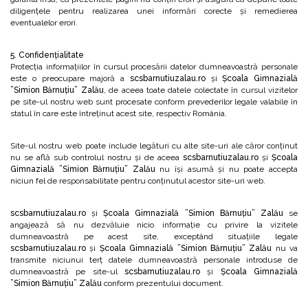
diligențele pentru realizarea unei informări corecte și remedierea
eventualelor erori.
5. Confidențialitate
Protecția informațiilor în cursul procesării datelor dumneavoastră personale
este o preocupare majoră a
scsbarnutiuzalau.ro
și
Școala Gimnazială
”Simion Bărnuțiu” Zalău
, de aceea toate datele colectate în cursul vizitelor
pe site-ul nostru web sunt procesate conform prevederilor legale valabile în
statul în care este întreținut acest site, respectiv România.
Site-ul nostru web poate include legături cu alte site-uri ale căror conținut
nu se află sub controlul nostru şi de aceea
scsbarnutiuzalau.ro
și
Școala
Gimnazială ”Simion Bărnuțiu” Zalău
nu își asumă și nu poate accepta
niciun fel de responsabilitate pentru conținutul acestor site-uri web.
scsbarnutiuzalau.ro
și
Școala Gimnazială ”Simion Bărnuțiu” Zalău
se
angajează să nu dezvăluie nicio informație cu privire la vizitele
dumneavoastră pe acest site, exceptând situațiile legale
scsbarnutiuzalau.ro
și
Școala Gimnazială ”Simion Bărnuțiu” Zalău
nu va
transmite niciunui terț datele dumneavoastră personale introduse de
dumneavoastră pe site-ul
scsbarnutiuzalau.ro
și
Școala Gimnazială
”Simion Bărnuțiu” Zalău
conform prezentului document.