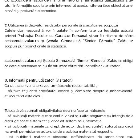
Cu scopul de a răspunde mai bine nevoilor și întrebărilor utilizatorilor site-
ului, informațiile solicitate prin intermediul acestui site vor face obiectul unei
stocări și prelucrări electronice.
7. Utilizarea și dezvăluirea datelor personale și specificarea scopului
Datele dumneavoastră vor fi tratate în conformitate cu legislația actuală
privind
Protecția Datelor cu Caracter Personal
și vor fi utilizate de către
scsbarnutiuzalau.ro
și
Școala Gimnazială ”Simion Bărnuțiu” Zalău
în
scopuri pur promoționale și statistice.
scsbarnutiuzalau.ro
și
Școala Gimnazială ”Simion Bărnuțiu” Zalău
se obligă
ca datele personale sã nu fie difuzate către terți beneficiari/utilizatori.
8. Informații pentru utilizatori (vizitatori)
Ca utilizator (vizitator) aveți următoarele responsabilități:
- să furnizați date adevărate, exacte și complete despre dumneavoastră,
atunci când este cazul.
Totodată vă asumați obligativitatea de a nu face următoarele:
- să publicați materiale care conțin viruși sau alte programe cu intenția de a
distruge acest sistem cât și orice alt sistem sau informație;
- să publicați materiale cu drept de autor, dacă nu sunteți autorul sau dacă
nu aveți permisiunea autorului de a publica materialul respectiv;
- să publicați materiale obscene, defăimătoare, de amenințare sau