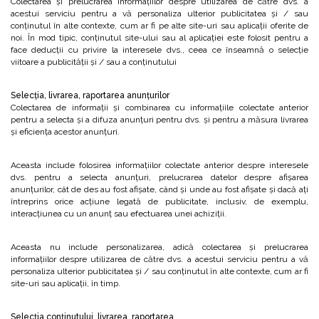
Colectarea și prelucrarea informațiilor despre utilizarea de către dvs. a
acestui serviciu pentru a vă personaliza ulterior publicitatea și / sau
conținutul în alte contexte, cum ar fi pe alte site-uri sau aplicații oferite de
noi. În mod tipic, conținutul site-ului sau al aplicației este folosit pentru a
face deducții cu privire la interesele dvs., ceea ce înseamnă o selecție
viitoare a publicității și / sau a conținutului
Selecția, livrarea, raportarea anunțurilor
Colectarea de informații și combinarea cu informațiile colectate anterior
pentru a selecta și a difuza anunțuri pentru dvs. și pentru a măsura livrarea
și eficiența acestor anunțuri.
Aceasta include folosirea informațiilor colectate anterior despre interesele
dvs. pentru a selecta anunțuri, prelucrarea datelor despre afișarea
anunțurilor, cât de des au fost afișate, când și unde au fost afișate și dacă ați
întreprins orice acțiune legată de publicitate, inclusiv, de exemplu,
interacțiunea cu un anunț sau efectuarea unei achiziții.
Aceasta nu include personalizarea, adică colectarea și prelucrarea
informațiilor despre utilizarea de către dvs. a acestui serviciu pentru a vă
personaliza ulterior publicitatea și / sau conținutul în alte contexte, cum ar fi
site-uri sau aplicații, în timp.
Selecția conținutului, livrarea, raportarea