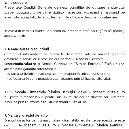
1. Introducere
Prezentele Condiții Generale definesc condițiile de utilizare a site-ului
scsbarnutiuzalau.ro de către vizitatorii acestuia. Accesând și navigând pe
acest site, acceptați, de facto, termenii de utilizare descriși în continuare.
În cazul în care nu sunteți de acord cu prezenta notă, vă rugăm să părăsiți
acest website.
2. Neangajarea răspunderii
Conținutul informațiilor se referă la descrierea, într-un anumit grad de
detaliere, a servicilor si produselor Operatorului acestui website.
scsbarnutiuzalau.ro
și
Școala Gimnazială ”Simion Bărnuțiu” Zalău
nu va
acorda nicio garanție referitoare la:
- evitarea utilizării anevoioase sau întreruperii în utilizare a site-ului,
- neafectarea în sens negativ a altor sisteme prin utilizarea site-ului.
Astfel
Școala Gimnazială ”Simion Barnuțiu” Zalău
și
scsbarnutiuzalau.ro
nu poate fi responsabilă pentru niciun fel de daune directe sau indirecte
produse prin utilizarea site-ului scsbarnutiuzalau.ro
3. Marca și dreptul de autor
Dreptul de autor pentru majoritatea informațiilor existente pe acest site este
deținut de
scsbarnutiuzalau.ro
și
Școala Gimnazială ”Simion Bărnuțiu”