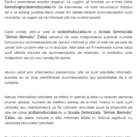
Pentru exercitarea acestor drepturi, vă rugăm să trimiteți un e-mail către
barnutiu@scsbarnutiuzalau.ro
. De asemenea, vă este recunoscut dreptul
de a va adresa justiției.Dacă unele din datele despre dumneavoastră sunt
incorecte, vă rugam să ne informați cât mai curând posibil.
Când vizitați site-ul web al
scsbarnutiuzalau.ro
și
Școala Gimnazială
”Simion Bărnuțiu” Zalău
serverul de web înregistrează automat numele
furnizorului dumneavoastră de servicii internet și site-ul web de pe care ați
urmat link-ul către site-ul în discuție. Alte date vor fi memorate numai dacă
sunt oferite voluntar de dumneavoastră, de exemplu, în contextul unei
înregistrări sau al unui sondaj de opinie.
Atunci când prin intermediul prezentului site vă sunt solicitate informații,
acestea au ca scop identificarea dumneavoastră sau posibilitatea de a vă
contacta.
Natura informațiilor solicitate se referă în special la date cu caracter personal
(nume, adresă, numere de telefon), adresa de e-mail, modul în care sunt
utilizate sau intenționează să fie utilizate resursele puse la dispoziție pe
site de către
scsbarnutiuzalau.ro
și
Școala Gimnazială ”Simion Bărnuțiu”
Zalău
, dar poate include și alte informații aflate în strânsă legătură cu
utilizarea resurselor solicitate.