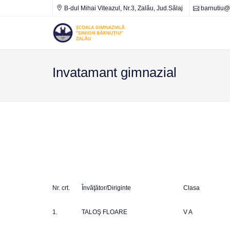
B-dul Mihai Viteazul, Nr.3, Zalău, Jud.Sălaj
barnutiu@s
Școala
Gimnazială
"Simion
Bărnuțiu"
Zalău
Invatamant gimnazial
Nr. crt.
Învăţător/Diriginte
Clasa
1.
TALOŞ FLOARE
V A