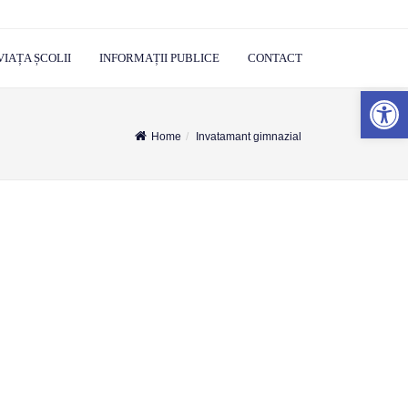
VIAȚA ȘCOLII
INFORMAȚII PUBLICE
CONTACT
Deschide ba
Home
Invatamant gimnazial