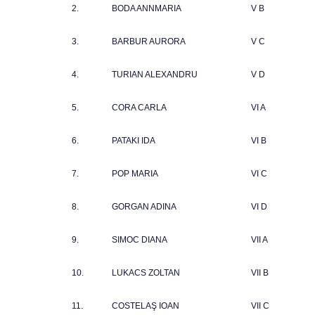
2.
BODA ANNMARIA
V B
3.
BARBUR AURORA
V C
4.
TURIAN ALEXANDRU
V D
5.
CORA CARLA
VI A
6.
PATAKI IDA
VI B
7.
POP MARIA
VI C
8.
GORGAN ADINA
VI D
9.
SIMOC DIANA
VII A
10.
LUKACS ZOLTAN
VII B
11.
COSTELAŞ IOAN
VII C