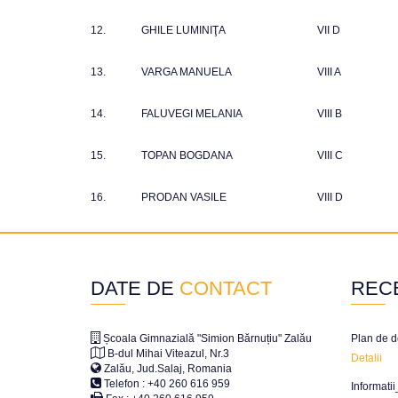
12.
GHILE LUMINIŢA
VII D
13.
VARGA MANUELA
VIII A
14.
FALUVEGI MELANIA
VIII B
15.
TOPAN BOGDANA
VIII C
16.
PRODAN VASILE
VIII D
DATE DE
CONTACT
REC
Școala Gimnazială "Simion Bărnuțiu" Zalău
Plan de d
B-dul Mihai Viteazul, Nr.3
Detalii
Zalău, Jud.Salaj, Romania
Telefon : +40 260 616 959
Informati