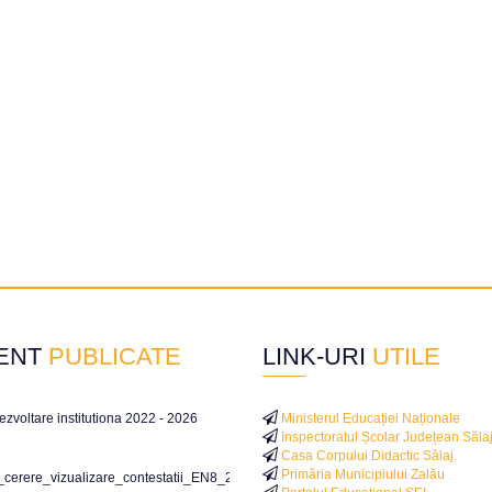
ENT
PUBLICATE
LINK-URI
UTILE
ezvoltare institutiona 2022 - 2026
Ministerul Educației Naționale
Inspectoratul Școlar Județean Săla
Casa Corpului Didactic Sălaj.
Primăria Municipiului Zalău
i_cerere_vizualizare_contestatii_EN8_2026