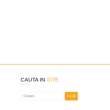
CAUTA IN
SITE
Caută
după:
j