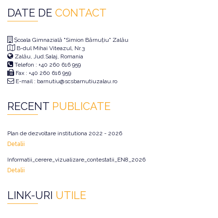
DATE DE
CONTACT
Școala Gimnazială "Simion Bărnuțiu" Zalău
B-dul Mihai Viteazul, Nr.3
Zalău, Jud.Salaj, Romania
Telefon : +40 260 616 959
Fax : +40 260 616 959
E-mail : barnutiu@scsbarnutiuzalau.ro
RECENT
PUBLICATE
Plan de dezvoltare institutiona 2022 - 2026
Detalii
Informatii_cerere_vizualizare_contestatii_EN8_2026
Detalii
LINK-URI
UTILE