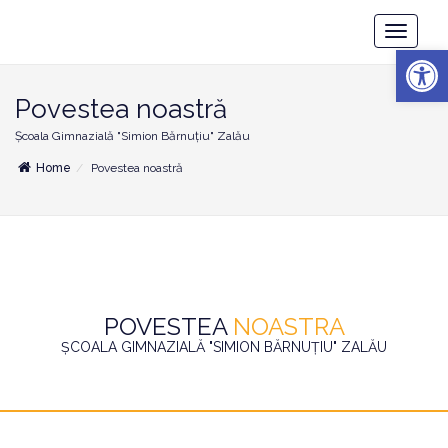
Școala
Toggle
Gimnazială
Deschide b
Navigatio
"Simion
Bărnuțiu"
Zalău
Povestea noastră
Școala Gimnazială "Simion Bărnuțiu" Zalău
Home
Povestea noastră
POVESTEA
NOASTRA
ȘCOALA GIMNAZIALĂ "SIMION BĂRNUȚIU" ZALĂU