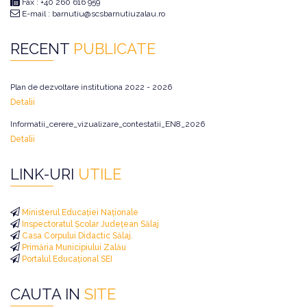
Fax : +40 260 616 959
E-mail : barnutiu@scsbarnutiuzalau.ro
RECENT
PUBLICATE
Plan de dezvoltare institutiona 2022 - 2026
Detalii
Informatii_cerere_vizualizare_contestatii_EN8_2026
Detalii
LINK-URI
UTILE
Ministerul Educației Naționale
Inspectoratul Școlar Județean Sălaj
Casa Corpului Didactic Sălaj.
Primăria Municipiului Zalău
Portalul Educațional SEI
CAUTA IN
SITE