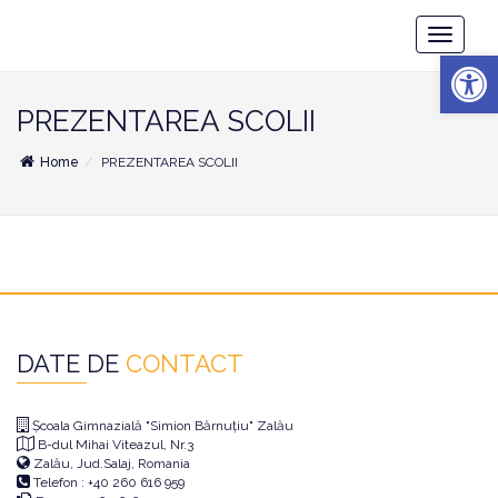
Școala
Toggle
Gimnazială
Deschide b
Navigatio
"Simion
Bărnuțiu"
Zalău
PREZENTAREA SCOLII
Home
PREZENTAREA SCOLII
DATE DE
CONTACT
Școala Gimnazială "Simion Bărnuțiu" Zalău
B-dul Mihai Viteazul, Nr.3
Zalău, Jud.Salaj, Romania
Telefon : +40 260 616 959