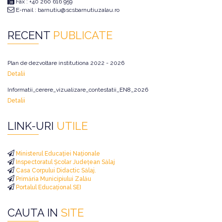
Fax : +40 260 616 959
E-mail : barnutiu@scsbarnutiuzalau.ro
RECENT
PUBLICATE
Plan de dezvoltare institutiona 2022 - 2026
Detalii
Informatii_cerere_vizualizare_contestatii_EN8_2026
Detalii
LINK-URI
UTILE
Ministerul Educației Naționale
Inspectoratul Școlar Județean Sălaj
Casa Corpului Didactic Sălaj.
Primăria Municipiului Zalău
Portalul Educațional SEI
CAUTA IN
SITE