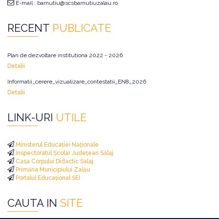
E-mail : barnutiu@scsbarnutiuzalau.ro
RECENT
PUBLICATE
Plan de dezvoltare institutiona 2022 - 2026
Detalii
Informatii_cerere_vizualizare_contestatii_EN8_2026
Detalii
LINK-URI
UTILE
Ministerul Educației Naționale
Inspectoratul Școlar Județean Sălaj
Casa Corpului Didactic Sălaj.
Primăria Municipiului Zalău
Portalul Educațional SEI
CAUTA IN
SITE