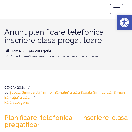
Școala
Toggle
Gimnazială
Deschide b
Navigatio
"Simion
Bărnuțiu"
Zalău
Anunt planificare telefonica
inscriere clasa pregatitoare
Home
Fără categorie
Anunt planificare telefonica inscriere clasa pregatitoare
07/03/2025
by
Școala Gimnazială "Simion Bărnuțiu" Zalău Școala Gimnazială "Simion
Bărnuțiu" Zalău
Fără categorie
Planificare telefonica – inscriere clasa
pregatitoar