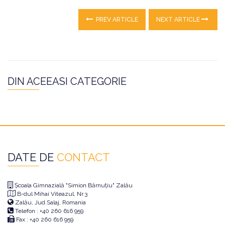
PREV ARTICLE
NEXT ARTICLE
DIN ACEEASI CATEGORIE
DATE DE
CONTACT
Școala Gimnazială "Simion Bărnuțiu" Zalău
B-dul Mihai Viteazul, Nr.3
Zalău, Jud.Salaj, Romania
Telefon : +40 260 616 959
Fax : +40 260 616 959