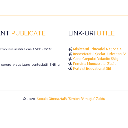
ENT
PUBLICATE
LINK-URI
UTILE
ezvoltare institutiona 2022 - 2026
Ministerul Educației Naționale
Inspectoratul Școlar Județean Săl
Casa Corpului Didactic Sălaj.
Primăria Municipiului Zalău
i_cerere_vizualizare_contestatii_EN8_2026
Portalul Educațional SEI
© 2020.
Școala Gimnazială "Simion Bărnuțiu" Zalău