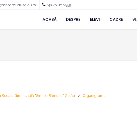
@scsbarnutiuzalau.ro
+40 260 616 959
ACASĂ
DESPRE
ELEVI
CADRE
VI
u Școala Gimnazială "Simion Bărnuțiu" Zalău
Organigrama