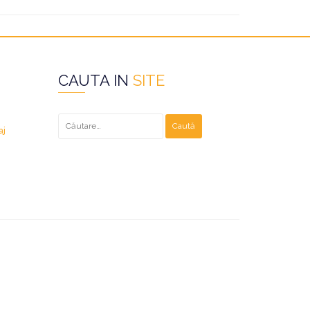
CAUTA IN
SITE
Caută
după:
aj