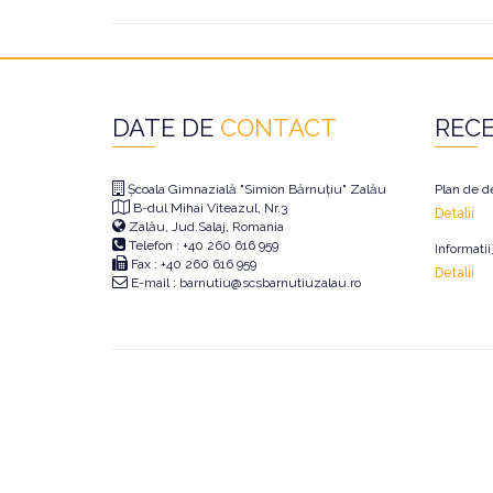
DATE DE
CONTACT
REC
Școala Gimnazială "Simion Bărnuțiu" Zalău
Plan de d
B-dul Mihai Viteazul, Nr.3
Detalii
Zalău, Jud.Salaj, Romania
Telefon : +40 260 616 959
Informati
Fax : +40 260 616 959
Detalii
E-mail : barnutiu@scsbarnutiuzalau.ro