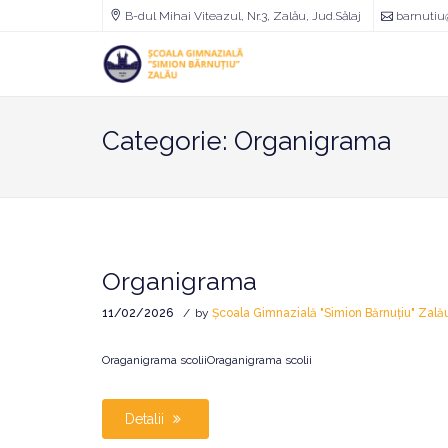
B-dul Mihai Viteazul, Nr.3, Zalău, Jud.Sălaj
barnutiu
Școala
Gimnazială
"Simion
Bărnuțiu"
Zalău
Categorie:
Organigrama
Organigrama
11/02/2026
by
Școala Gimnazială "Simion Bărnuțiu" Zală
Oraganigrama scoliiOraganigrama scolii
Detalii