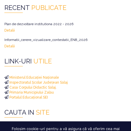
RECENT
PUBLICATE
Plan de dezvoltare institutiona 2022 - 2026
Detalii
Informatii_cerere_vizualizare_contestatii_EN8_2026
Detalii
LINK-URI
UTILE
Ministerul Educației Naționale
Inspectoratul Școlar Județean Sălaj
Casa Corpului Didactic Sălaj.
Primăria Municipiului Zalău
Portalul Educațional SEI
CAUTA IN
SITE
Caută
Folosim cookie-uri pentru a vă asigura că vă oferim cea mai