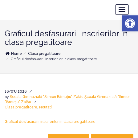
Școala
Toggle
Gimnazială
Deschide b
Navigatio
"Simion
Bărnuțiu"
Zalău
Graficul desfasurarii inscrierilor in
clasa pregatitoare
Home
Clasa pregatitoare
Graficul desfasurarii inscrierilor in clasa pregatitoare
16/03/2026
by
Școala Gimnazială "Simion Bărnuțiu" Zalău Școala Gimnazială "Simion
Bărnuțiu" Zalău
Clasa pregatitoare
,
Noutati
Graficul desfasurarii inscrierilor in clasa pregatitoare