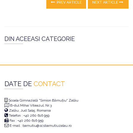
PREV ARTICLE
NEXT ARTICLE
DIN ACEEASI CATEGORIE
DATE DE
CONTACT
Școala Gimnazială "Simion Bărnuțiu" Zalău
B-dul Mihai Viteazul, Nr.3
Zalău, Jud.Salaj, Romania
Telefon : +40 260 616 959
Fax : +40 260 616 959
E-mail : barnutiu@scsbarnutiuzalau.ro