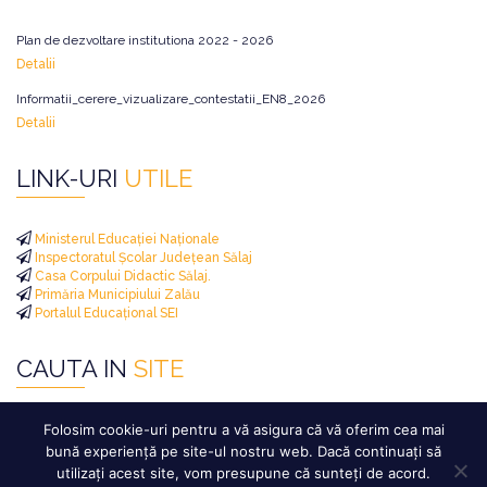
Plan de dezvoltare institutiona 2022 - 2026
Detalii
Informatii_cerere_vizualizare_contestatii_EN8_2026
Detalii
LINK-URI
UTILE
Ministerul Educației Naționale
Inspectoratul Școlar Județean Sălaj
Casa Corpului Didactic Sălaj.
Primăria Municipiului Zalău
Portalul Educațional SEI
CAUTA IN
SITE
Caută
Folosim cookie-uri pentru a vă asigura că vă oferim cea mai
după:
bună experiență pe site-ul nostru web. Dacă continuați să
utilizați acest site, vom presupune că sunteți de acord.