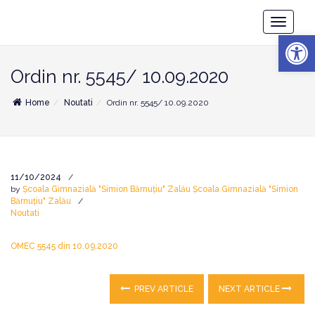
Școala
Toggle
Gimnazială
Deschide b
Navigatio
"Simion
Bărnuțiu"
Zalău
Ordin nr. 5545/ 10.09.2020
Home
Noutati
Ordin nr. 5545/ 10.09.2020
11/10/2024
by
Școala Gimnazială "Simion Bărnuțiu" Zalău Școala Gimnazială "Simion
Bărnuțiu" Zalău
Noutati
OMEC 5545 din 10.09.2020
PREV ARTICLE
NEXT ARTICLE