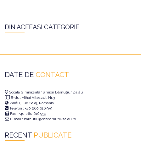
DIN ACEEASI CATEGORIE
DATE DE
CONTACT
Școala Gimnazială "Simion Bărnuțiu" Zalău
B-dul Mihai Viteazul, Nr.3
Zalău, Jud.Salaj, Romania
Telefon : +40 260 616 959
Fax : +40 260 616 959
E-mail : barnutiu@scsbarnutiuzalau.ro
RECENT
PUBLICATE