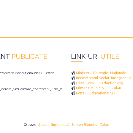
ENT
PUBLICATE
LINK-URI
UTILE
ezvoltare institutiona 2022 - 2026
Ministerul Educației Naționale
Inspectoratul Școlar Județean Săl
Casa Corpului Didactic Sălaj.
Primăria Municipiului Zalău
i_cerere_vizualizare_contestatii_EN8_2026
Portalul Educațional SEI
© 2020.
Școala Gimnazială "Simion Bărnuțiu" Zalău