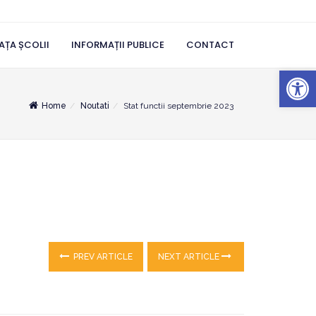
AȚA ȘCOLII
INFORMAȚII PUBLICE
CONTACT
Deschide b
Home
Noutati
Stat functii septembrie 2023
PREV ARTICLE
NEXT ARTICLE