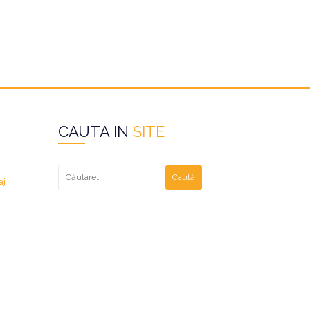
CAUTA IN
SITE
Caută
după:
aj