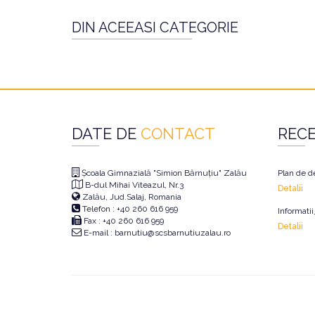
DIN ACEEASI CATEGORIE
DATE DE
CONTACT
REC
Școala Gimnazială "Simion Bărnuțiu" Zalău
Plan de d
B-dul Mihai Viteazul, Nr.3
Detalii
Zalău, Jud.Salaj, Romania
Telefon : +40 260 616 959
Informati
Fax : +40 260 616 959
Detalii
E-mail : barnutiu@scsbarnutiuzalau.ro