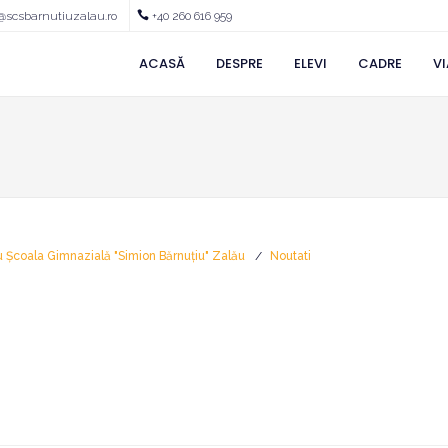
@scsbarnutiuzalau.ro
+40 260 616 959
ACASĂ
DESPRE
ELEVI
CADRE
VI
u Școala Gimnazială "Simion Bărnuțiu" Zalău
Noutati