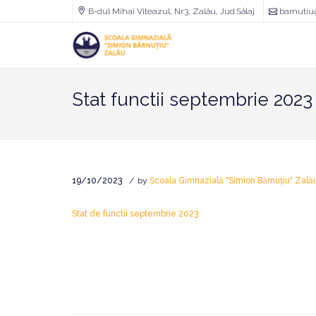
B-dul Mihai Viteazul, Nr.3, Zalău, Jud.Sălaj
barnutiu
Școala
Gimnazială
"Simion
Bărnuțiu"
Zalău
Stat functii septembrie 2023
19/10/2023
by
Școala Gimnazială "Simion Bărnuțiu" Zală
Stat de functii septembrie 2023