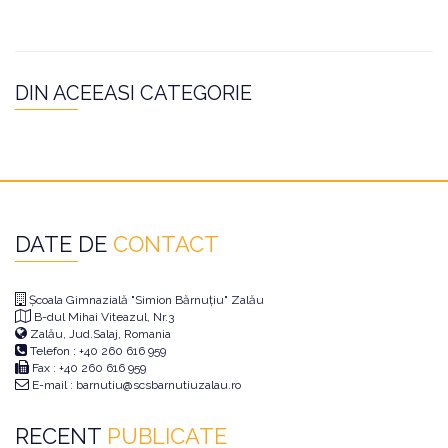
DIN ACEEASI CATEGORIE
DATE DE
CONTACT
Școala Gimnazială "Simion Bărnuțiu" Zalău
B-dul Mihai Viteazul, Nr.3
Zalău, Jud.Salaj, Romania
Telefon : +40 260 616 959
Fax : +40 260 616 959
E-mail : barnutiu@scsbarnutiuzalau.ro
RECENT
PUBLICATE