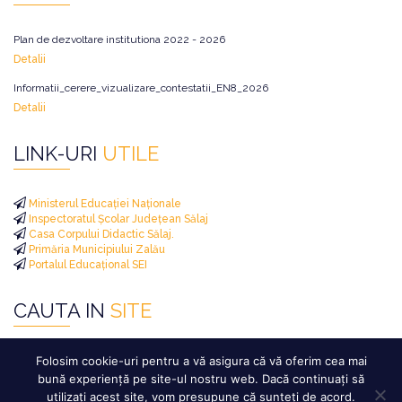
Plan de dezvoltare institutiona 2022 - 2026
Detalii
Informatii_cerere_vizualizare_contestatii_EN8_2026
Detalii
LINK-URI
UTILE
Ministerul Educației Naționale
Inspectoratul Școlar Județean Sălaj
Casa Corpului Didactic Sălaj.
Primăria Municipiului Zalău
Portalul Educațional SEI
CAUTA IN
SITE
Caută
Folosim cookie-uri pentru a vă asigura că vă oferim cea mai
după:
bună experiență pe site-ul nostru web. Dacă continuați să
utilizați acest site, vom presupune că sunteți de acord.