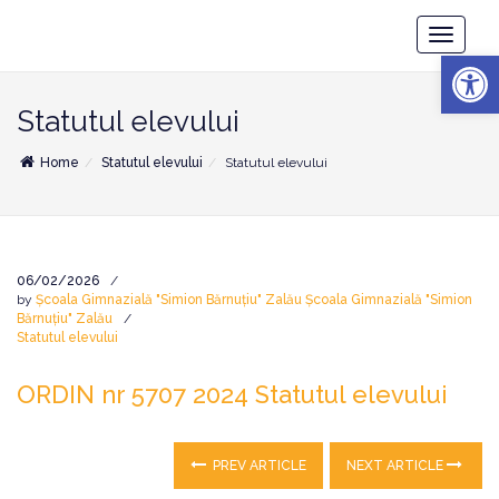
Școala
Toggle
Gimnazială
Deschide b
Navigatio
"Simion
Bărnuțiu"
Zalău
Statutul elevului
Home
Statutul elevului
Statutul elevului
06/02/2026
by
Școala Gimnazială "Simion Bărnuțiu" Zalău Școala Gimnazială "Simion
Bărnuțiu" Zalău
Statutul elevului
ORDIN nr 5707 2024 Statutul elevului
PREV ARTICLE
NEXT ARTICLE