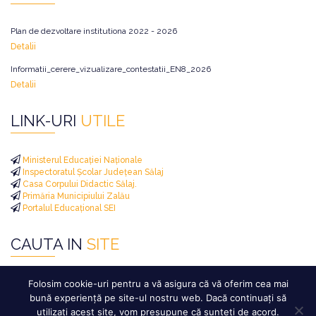
Plan de dezvoltare institutiona 2022 - 2026
Detalii
Informatii_cerere_vizualizare_contestatii_EN8_2026
Detalii
LINK-URI
UTILE
Ministerul Educației Naționale
Inspectoratul Școlar Județean Sălaj
Casa Corpului Didactic Sălaj.
Primăria Municipiului Zalău
Portalul Educațional SEI
CAUTA IN
SITE
Caută
Folosim cookie-uri pentru a vă asigura că vă oferim cea mai
după:
bună experiență pe site-ul nostru web. Dacă continuați să
utilizați acest site, vom presupune că sunteți de acord.