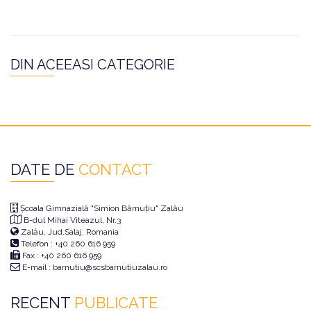
DIN ACEEASI CATEGORIE
DATE DE
CONTACT
Școala Gimnazială "Simion Bărnuțiu" Zalău
B-dul Mihai Viteazul, Nr.3
Zalău, Jud.Salaj, Romania
Telefon : +40 260 616 959
Fax : +40 260 616 959
E-mail : barnutiu@scsbarnutiuzalau.ro
RECENT
PUBLICATE