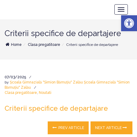
Școala
Toggle
Gimnazială
Deschide b
Navigatio
"Simion
Bărnuțiu"
Zalău
Criterii specifice de departajere
Home
Clasa pregatitoare
Criterii specifice de departajere
07/03/2025
by
Școala Gimnazială "Simion Bărnuțiu" Zalău Școala Gimnazială "Simion
Bărnuțiu" Zalău
Clasa pregatitoare
,
Noutati
Criterii specifice de departajare
PREV ARTICLE
NEXT ARTICLE