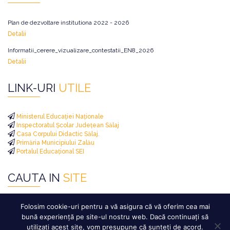
Plan de dezvoltare institutiona 2022 - 2026
Detalii
Informatii_cerere_vizualizare_contestatii_EN8_2026
Detalii
LINK-URI
UTILE
Ministerul Educației Naționale
Inspectoratul Școlar Județean Sălaj
Casa Corpului Didactic Sălaj.
Primăria Municipiului Zalău
Portalul Educațional SEI
CAUTA IN
SITE
Caută
Folosim cookie-uri pentru a vă asigura că vă oferim cea mai
după:
bună experiență pe site-ul nostru web. Dacă continuați să
utilizați acest site, vom presupune că sunteți de acord.