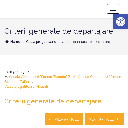
Școala
Toggle
Gimnazială
Deschide b
Navigatio
"Simion
Bărnuțiu"
Zalău
Criterii generale de departajare
Home
Clasa pregatitoare
Criterii generale de departajare
07/03/2025
by
Școala Gimnazială "Simion Bărnuțiu" Zalău Școala Gimnazială "Simion
Bărnuțiu" Zalău
Clasa pregatitoare
,
Noutati
Criterii generale de departajare
PREV ARTICLE
NEXT ARTICLE