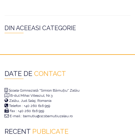
DIN ACEEASI CATEGORIE
DATE DE
CONTACT
Școala Gimnazială "Simion Bărnuțiu" Zalău
B-dul Mihai Viteazul, Nr.3
Zalău, Jud.Salaj, Romania
Telefon : +40 260 616 959
Fax : +40 260 616 959
E-mail : barnutiu@scsbarnutiuzalau.ro
RECENT
PUBLICATE