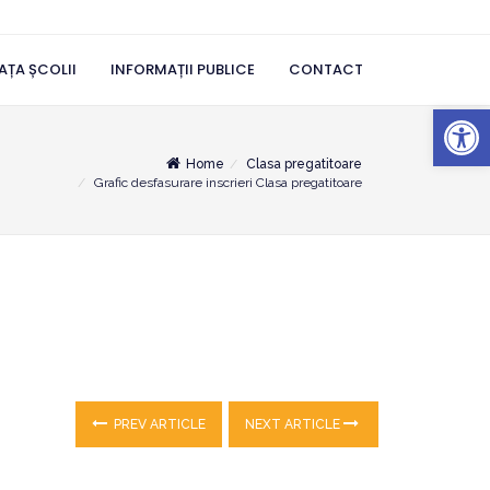
AȚA ȘCOLII
INFORMAȚII PUBLICE
CONTACT
Deschide b
Home
Clasa pregatitoare
Grafic desfasurare inscrieri Clasa pregatitoare
PREV ARTICLE
NEXT ARTICLE