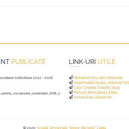
ENT
PUBLICATE
LINK-URI
UTILE
ezvoltare institutiona 2022 - 2026
Ministerul Educației Naționale
Inspectoratul Școlar Județean Săl
Casa Corpului Didactic Sălaj.
Primăria Municipiului Zalău
i_cerere_vizualizare_contestatii_EN8_2026
Portalul Educațional SEI
© 2020.
Școala Gimnazială "Simion Bărnuțiu" Zalău