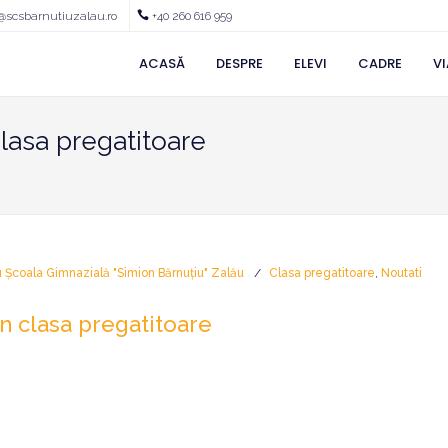
@scsbarnutiuzalau.ro
+40 260 616 959
ACASĂ
DESPRE
ELEVI
CADRE
VI
Clasa pregatitoare
u Școala Gimnazială "Simion Bărnuțiu" Zalău
Clasa pregatitoare
,
Noutati
 in clasa pregatitoare