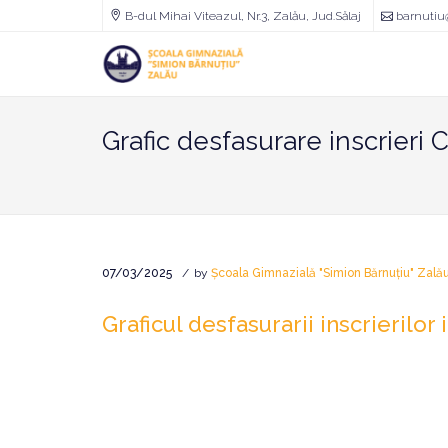
B-dul Mihai Viteazul, Nr.3, Zalău, Jud.Sălaj
barnutiu
Școala
Gimnazială
"Simion
Bărnuțiu"
Zalău
Grafic desfasurare inscrieri 
07/03/2025
by
Școala Gimnazială "Simion Bărnuțiu" Zală
Graficul desfasurarii inscrierilor