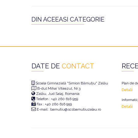
DIN ACEEASI CATEGORIE
DATE DE
CONTACT
REC
Școala Gimnazială "Simion Bărnuțiu" Zalău
Plan de d
B-dul Mihai Viteazul, Nr.3
Detalii
Zalău, Jud.Salaj, Romania
Telefon : +40 260 616 959
Informati
Fax : +40 260 616 959
Detalii
E-mail : barnutiu@scsbarnutiuzalau.ro