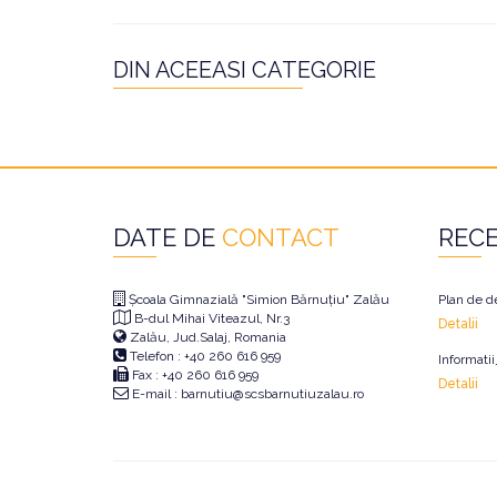
DIN ACEEASI CATEGORIE
DATE DE
CONTACT
REC
Școala Gimnazială "Simion Bărnuțiu" Zalău
Plan de d
B-dul Mihai Viteazul, Nr.3
Detalii
Zalău, Jud.Salaj, Romania
Telefon : +40 260 616 959
Informati
Fax : +40 260 616 959
Detalii
E-mail : barnutiu@scsbarnutiuzalau.ro