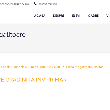
@scsbarnutiuzalau.ro
+40 260 616 959
ACASĂ
DESPRE
ELEVI
CADRE
VI
gatitoare
u Școala Gimnazială "Simion Bărnuțiu" Zalău
Clasa pregatitoare
,
Noutati
E GRADINITA INV PRIMAR