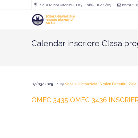
B-dul Mihai Viteazul, Nr.3, Zalău, Jud.Sălaj
barnutiu
Școala
Gimnazială
"Simion
Bărnuțiu"
Zalău
Calendar inscriere Clasa pre
07/03/2025
by
Școala Gimnazială "Simion Bărnuțiu" Zală
OMEC 3435 OMEC 3436 INSCRIER