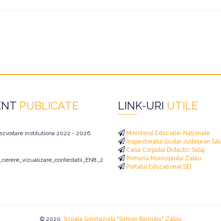
ENT
PUBLICATE
LINK-URI
UTILE
ezvoltare institutiona 2022 - 2026
Ministerul Educației Naționale
Inspectoratul Școlar Județean Săl
Casa Corpului Didactic Sălaj.
Primăria Municipiului Zalău
i_cerere_vizualizare_contestatii_EN8_2026
Portalul Educațional SEI
© 2020.
Școala Gimnazială "Simion Bărnuțiu" Zalău